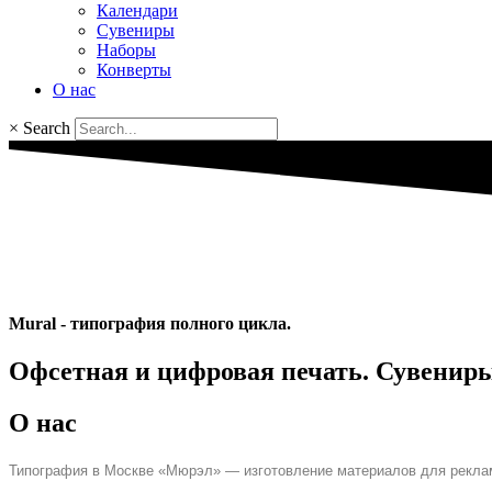
Календари
Сувениры
Наборы
Конверты
О нас
×
Search
Mural - типография полного цикла.
Офсетная и цифровая печать. Сувениры
О нас
Типография в Москве «Мюрэл» — изготовление материалов для рекла